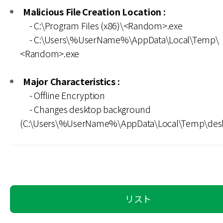
Malicious File Creation Location :
- C:\Program Files (x86)\<Random>.exe
- C:\Users\%UserName%\AppData\Local\Temp\
<Random>.exe
Major Characteristics :
- Offline Encryption
- Changes desktop background
(C:\Users\%UserName%\AppData\Local\Temp\des
リスト