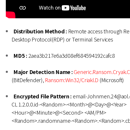
Distribution Method :
Remote access through R
Desktop Protocol(RDP) or Terminal Services
MD5 :
2aea3b217e6a3d08ef684594192cafc8
Major Detection Name :
Generic.Ransom.Cryak.
(BitDefender),
Ransom:Win32/Criakl.D
(Microsoft)
Encrypted File Pattern :
email-Johnmen.24@aol.
CL 1.2.0.0.id-<Random>-<Month>@<Day>@<Year>
<Hour>@<Minute>@<Second> <AM/PM>
<Random>.randomname-<Random>.<Random>.cb