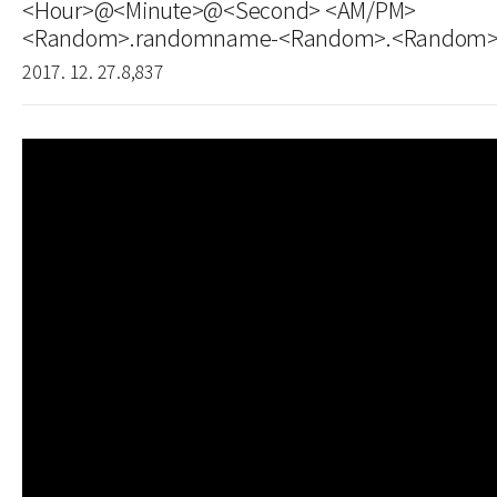
<Hour>@<Minute>@<Second> <AM/PM>
<Random>.randomname-<Random>.<Random>.
2017. 12. 27.
8,837