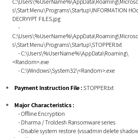
C:\Users\%UserName%\AppData\Roaming\Microso
s\Start Menu\Programs\Startup\INFORMATION H
DECRYYPT FILES.jpg
-
C:\Users\%UserName%\AppData\Roaming\Microso
s\Start Menu\Programs\Startup\STOPPER.txt
- C:\Users\%UserName%\AppData\Roaming\
<Random>.exe
- C:\Windows\System32\<Random>.exe
Payment Instruction File :
STOPPER.txt
Major Characteristics :
- Offline Encryption
- Dharma / Troldesh Ransomware series
- Disable system restore (vssadmin delete shadows