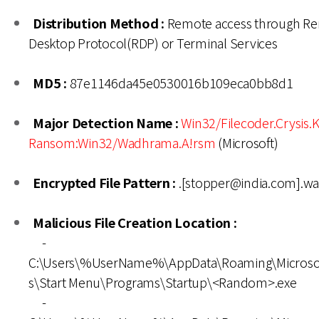
Distribution Method :
Remote access through R
Desktop Protocol(RDP) or Terminal Services
MD5 :
87e1146da45e0530016b109eca0bb8d1
Major Detection Name :
Win32/Filecoder.Crysis.
Ransom:Win32/Wadhrama.A!rsm
(Microsoft)
Encrypted File Pattern :
.[stopper@india.com].wal
Malicious File Creation Location :
-
C:\Users\%UserName%\AppData\Roaming\Microso
s\Start Menu\Programs\Startup\<Random>.exe
-