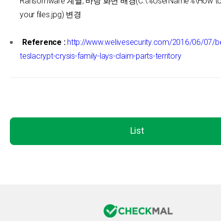
Ransomware 계열, 바탕 화면 배경(C:\%UserName%\How to 
your files.jpg) 변경
Reference :
http://www.welivesecurity.com/2016/06/07/b
teslacrypt-crysis-family-lays-claim-parts-territory
List