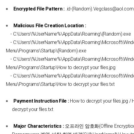
Encrypted File Pattern :
.id-(Random).Vegclass@aol.com.
Malicious File Creation Location :
- C:\Users\%UserName%\AppData\Roaming\(Random).exe
- C:\Users\%UserName%\AppData\Roaming\Microsoft\Wind
Menu\Programs\Startup\(Random).exe
- C:\Users\%UserName%\AppData\Roaming\Microsoft\Wind
Menu\Programs\Startup\How to decrypt your files.jpg
- C:\Users\%UserName%\AppData\Roaming\Microsoft\Wind
Menu\Programs\Startup\How to decrypt your files.txt
Payment Instruction File :
How to decrypt your files.jpg /
decrypt your files.txt
Major Characteristics :
오프라인 암호화(Offline Encryption)