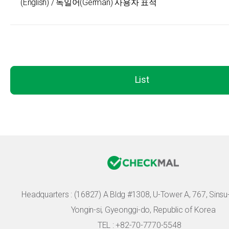
(English) / 독일어(German) 사용자 표적
List
Headquarters :
(16827) A Bldg #1308, U-Tower A, 767, Sinsu-r
Yongin-si, Gyeonggi-do, Republic of Korea
TEL : +82-70-7770-5548