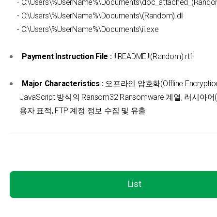
- C:\Users\%UserName%\Documents\doc_attached_(Rando
- C:\Users\%UserName%\Documents\(Random).dll
- C:\Users\%UserName%\Documents\ii.exe
Payment Instruction File :
!!!README!!!(Random).rtf
Major Characteristics :
오프라인 암호화(Offline Encryption
JavaScript 방식의 Ransom32 Ransomware 계열, 러시아어(R
용자 표적, FTP 계정 정보 수집 및 유출
List