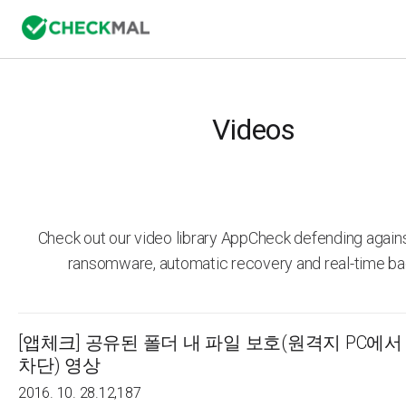
Videos
Check out our video library AppCheck defending agai
ransomware, automatic recovery and real-time ba
[앱체크] 공유된 폴더 내 파일 보호(원격지 PC에서
차단) 영상
2016. 10. 28.
12,187