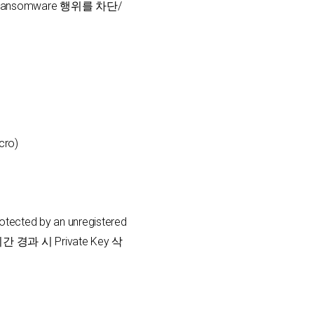
Ransomware 행위를 차단/
cro)
ected by an unregistered
간 경과 시 Private Key 삭