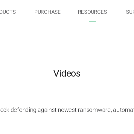
DUCTS
PURCHASE
RESOURCES
SU
Videos
heck defending against newest ransomware, automat