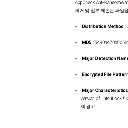
AppCheck Anti-Rans
제거 및 일부 훼손된 파일
Distribution Method :
MD5 :
5c90ae70d8c5e2
Major Detection Name
Encrypted File Pattern
Major Characteristics 
version of "Intell
제 경고