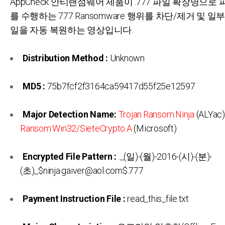
AppCheck 안티랜섬웨어 제품이 .777 파일 확장명으로
를 수행하는 777 Ransomware 행위를 차단/제거 및 일
일을 자동 복원하는 영상입니다.
Distribution Method :
Unknown
MD5 :
75b7fcf2f3164ca59417d55f25e12597
Major Detection Name:
Trojan.Ransom.Ninja
(ALYac)
Ransom:Win32/SieteCrypto.A
(Microsoft)
Encrypted File Pattern :
._(일)-(월)-2016-(시)-(분)-
(초)_$ninja.gaiver@aol.com$.777
Payment Instruction File :
read_this_file.txt