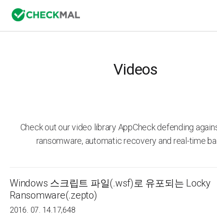
Videos
Check out our video library AppCheck defending agai
ransomware, automatic recovery and real-time ba
Windows 스크립트 파일(.wsf)로 유포되는 Locky
Ransomware(.zepto)
2016. 07. 14.
17,648