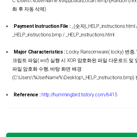
C:\Users\%UserName%\AppData\Local\Temp\(Random).
화 후 자동 삭제)
Payment Instruction File :
_(숫자)_HELP_instructions.html 
_HELP_instructions.bmp / _HELP_instructions.html
Major Characteristics :
Locky Ransomware(.locky) 변종,
크립트 파일(.wsf) 실행 시 XOR 암호화된 파일 다운로드 및
파일 암호화 수행, 바탕 화면 배경
(C:\Users\%UserName%\Desktop\_HELP_instructions.bmp
Reference :
http://hummingbird.tistory.com/6415