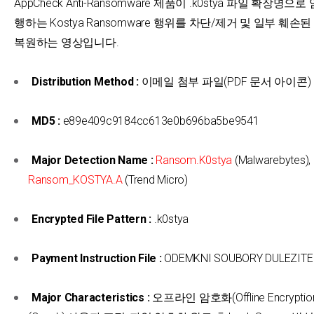
AppCheck Anti-Ransomware 제품이 .k0stya 파일 확장명으
행하는 Kostya Ransomware 행위를 차단/제거 및 일부 훼손
복원하는 영상입니다.
Distribution Method :
이메일 첨부 파일(PDF 문서 아이콘)
MD5 :
e89e409c9184cc613e0b696ba5be9541
Major Detection Name :
Ransom.K0stya
(Malwarebytes),
Ransom_KOSTYA.A
(Trend Micro)
Encrypted File Pattern :
.k0stya
Payment Instruction File :
ODEMKNI SOUBORY DULEZITE 
Major Characteristics :
오프라인 암호화(Offline Encrypti