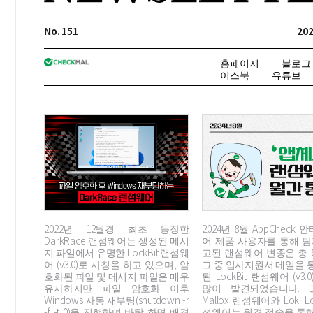
No. 151
202
홈페이지
블로그
이스북
유튜브
2022년 12월경 최초 등장한
2024년 8월 AppCheck
DarkRace 랜섬웨어는 생성된 메시
어 제품 사용자를 통해 탐
지 파일에서 유명한 LockBit 랜섬웨
고된 랜섬웨어 변종은 총 
어 (v3.0)로 사칭을 하고 있으며, 암
그 중 입사지원서 메일을 
호화된 파일 및 메시지 파일은 매우
된 LockBit 랜섬웨어 (v3.
유사하지만 파일 암호화 이후
많이 발견되었습니다. 
Windows 자동 재부팅(shutdown -r
Mallox 랜섬웨어와 Loki L
-f -t 0)을 진행하며 바탕 화면 배경
섬웨어는 원격 접속을 통