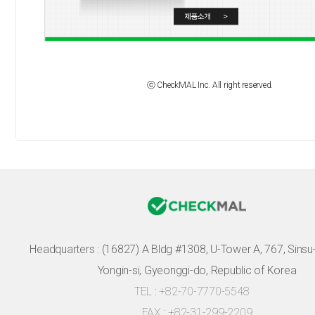
ⓒ CheckMAL Inc. All right reserved.
Headquarters :
(16827) A Bldg #1308, U-Tower A, 767, Sinsu-r
Yongin-si, Gyeonggi-do, Republic of Korea
TEL : +82-70-7770-5548
FAX : +82-31-299-2209