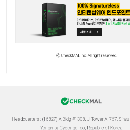
ⓒ CheckMAL Inc. All right reserved.
Headquarters :
(16827) A Bldg #1308, U-Tower A, 767, Sinsu-r
Yongin-si, Gyeonggi-do, Republic of Korea