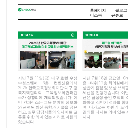
홈페이지
블로그
이스북
유튜브
지난 7월 18일 금요일 , Ch
지난 7월 11일(금), 대구 호텔 수성
은 U타워 12층 회의실에서 
수성스퀘어 3층 컨벤션홀에서
상반기 점검 및 보상 브리
2025 한국교육정보화재단 대구·경
세션을 진행했습니다. 이
북지역협의회 교육정보화컨퍼런
션은 급성장 중인 조직의 
스가 성황리에 개최되었습니다. 이
화하고, 상반기 성과를 함
번 컨퍼런스는 교육 분야의 정보화
며, 다가오는 하반기 도
와 관련된 최신 동향과 기술을 공유
결의를 다지는 의미 있는
하고, 실무 담당자들의 인사이트 교
니다.
류를 위한 의미 있는 자리로 마련되
었습니다.