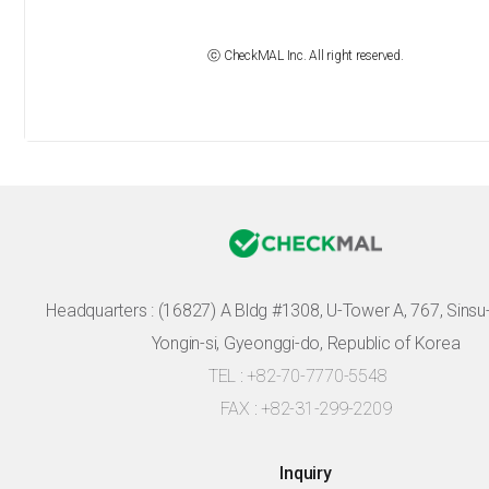
ⓒ CheckMAL Inc. All right reserved.
Headquarters :
(16827) A Bldg #1308, U-Tower A, 767, Sinsu-r
Yongin-si, Gyeonggi-do, Republic of Korea
TEL : +82-70-7770-5548
FAX : +82-31-299-2209
Inquiry