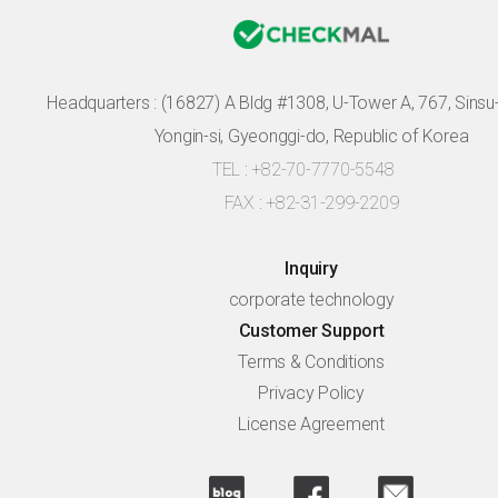
Headquarters :
(16827) A Bldg #1308, U-Tower A, 767, Sinsu-r
Yongin-si, Gyeonggi-do, Republic of Korea
TEL : +82-70-7770-5548
FAX : +82-31-299-2209
Inquiry
corporate technology
Customer Support
Terms & Conditions
Privacy Policy
License Agreement