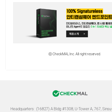
ⓒ CheckMAL Inc. All right reserved.
Headquarters :
(16827) A Bldg #1308, U-Tower A, 767, Sinsu-r