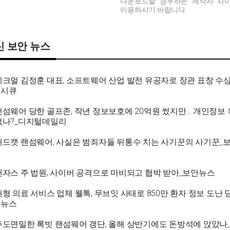
다운로드할 경우하는 제작사 사
이용하시기 바랍니다.
신 보안 뉴스
체크멀 김정훈 대표, 소프트웨어 산업 발전 유공자로 장관 표창 수
리시큐
랜섬웨어 당한 골프존, 작년 정보보호에 20억원 썼지만… 개인정보
없나?_디지털데일리
매드캣 랜섬웨어, 사실은 범죄자들 뒤통수 치는 사기꾼의 사기꾼_
스
캔자스 주 법원, 사이버 공격으로 마비되고 협박 받아_보안뉴스
대형 의료 서비스 업체 웰톡, 무브잇 사태로 850만 환자 정보 도난 
안뉴스
주도면밀한 록빗 랜섬웨어 갱단, 올해 상반기에도 돈방석에 앉았나