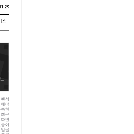
11.29
이스
x 랜섬
이해야
독특한
 최근
 화면
변종이
게임을