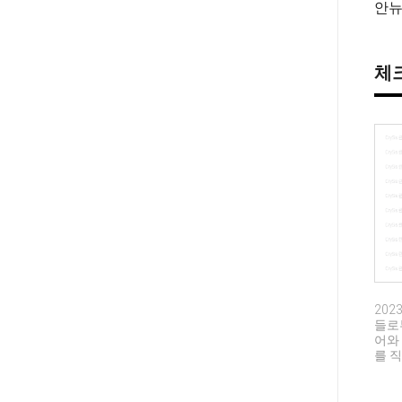
안
체크
202
들로부
어와 
를 