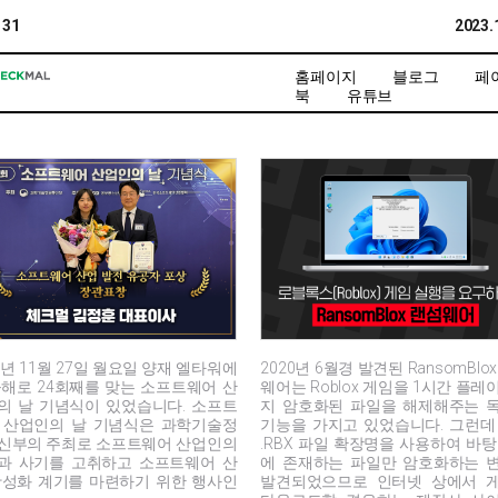
131
2023.
홈페이지
블로그
페
북
유튜브
3년 11월 27일 월요일 양재 엘타워에
2020년 6월경 발견된 RansomBlo
올해로 24회째를 맞는 소프트웨어 산
웨어는 Roblox 게임을 1시간 플레
의 날 기념식이 있었습니다. 소프트
지 암호화된 파일을 해제해주는 
 산업인의 날 기념식은 과학기술정
기능을 가지고 있었습니다. 그런데
신부의 주최로 소프트웨어 산업인의
.RBX 파일 확장명을 사용하여 바탕
과 사기를 고취하고 소프트웨어 산
에 존재하는 파일만 암호화하는 
활성화 계기를 마련하기 위한 행사인
발견되었으므로 인터넷 상에서 