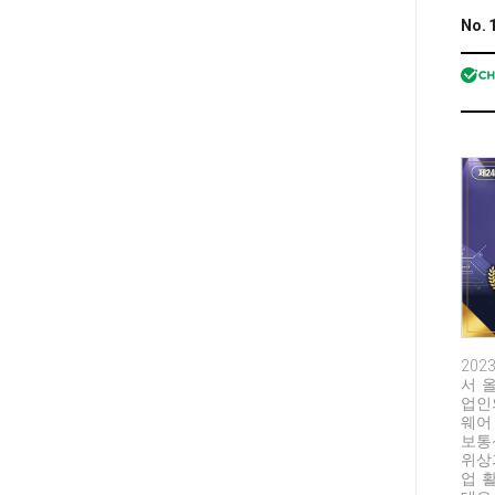
No. 
202
서 
업인
웨어
보통
위상
업 