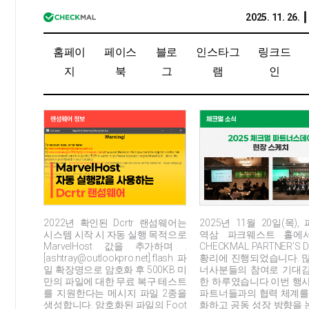
2025. 11. 26.
홈페이
페이스
블로
인스타그
링크드
지
북
그
램
인
2025년 11월 20일(목)
2022년 확인된 Dcrtr 랜섬웨어는
역삼 파크웨스트 홀에서 
시스템 시작 시 자동 실행 목적으로
CHECKMAL PARTNER’S 
MarvelHost 값을 추가하며 .
황리에 진행되었습니다. 
[ashtray@outlookpro.net].flash 파
너사분들의 참여로 기대감
일 확장명으로 암호화 후 500KB 미
한 하루였습니다.이번 행
만의 파일에 대한 무료 복구 테스트
파트너들과의 협력 체계를
를 지원한다는 메시지 파일 2종을
화하고 공동 성장 방향을
생성합니다. 암호화된 파일의 Foot