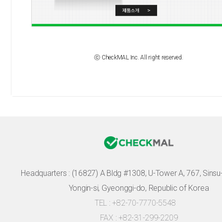
ⓒ CheckMAL Inc. All right reserved.
Headquarters :
(16827) A Bldg #1308, U-Tower A, 767, Sinsu-r
Yongin-si, Gyeonggi-do, Republic of Korea
TEL : +82-70-7770-5548
FAX : +82-31-299-2209