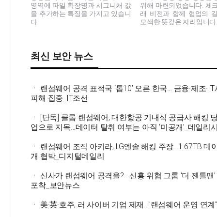
위해 마련되었습니다. 체
영역에 파일 확장명과 시그니처 값
래 비전과 함께 협업의 
을 추가하는 특징을 가지고 있습니
모색한 뜻깊은 자리입니다
다.
최신 보안 뉴스
ㆍ 랜섬웨어 공격 표적국 ‘톱10’ 오른 한국… 금융·제조·I
피해 집중_IT조선
ㆍ [단독] 클롭 랜섬웨어, 대한항공 기내식 공급사 해킹 
업으로 지목…데이터 탈취 여부는 아직 ‘미공개’_데일리
ㆍ 랜섬웨어 조직 아키라, LG엔솔 해킹 주장…1.67TB 데
개 협박_디지털데일리
ㆍ 신사가 랜섬웨어 공격을?...신흥 위협 그룹 ‘더 젠틀맨’
포착_보안뉴스
ㆍ 美·英·호주, 러 사이버 기업 제재…"랜섬웨어 운영 연계