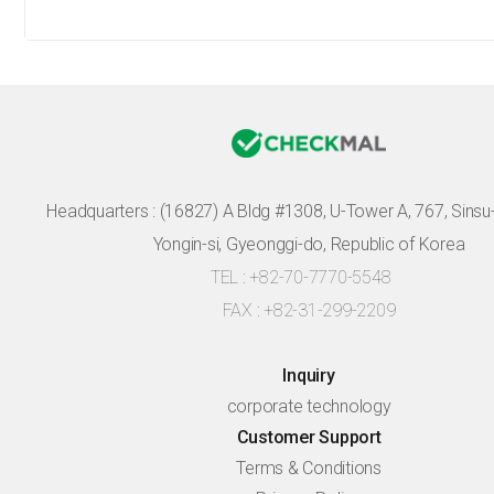
Headquarters :
(16827) A Bldg #1308, U-Tower A, 767, Sinsu-r
Yongin-si, Gyeonggi-do, Republic of Korea
TEL : +82-70-7770-5548
FAX : +82-31-299-2209
Inquiry
corporate technology
Customer Support
Terms & Conditions