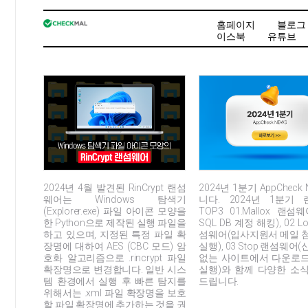
홈페이지
블로그
이스북
유튜브
2024년 4월 발견된 RinCrypt 랜섬
2024년 1분기 AppCheck
웨어는 Windows 탐색기
니다. 2024년 1분기
(Explorer.exe) 파일 아이콘 모양을
TOP3 01.Mallox 랜섬웨
한 Python으로 제작된 실행 파일을
SQL DB 계정 해킹), 02 Lo
하고 있으며, 지정된 특정 파일 확
섬웨어(입사지원서 메일 
장명에 대하여 AES (CBC 모드) 암
실행), 03 Stop 랜섬웨어
호화 알고리즘으로 .rincrypt 파일
없는 사이트에서 다운로드
확장명으로 변경합니다. 일반 시스
실행)와 함께 다양한 소
템 환경에서 실행 후 빠른 탐지를
드립니다.
위해서는 .xml 파일 확장명을 보호
할 파일 확장명에 추가하는 것을 권