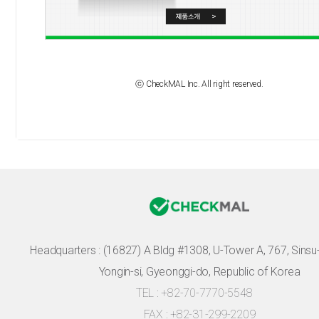
ⓒ CheckMAL Inc. All right reserved.
Headquarters :
(16827) A Bldg #1308, U-Tower A, 767, Sinsu-r
Yongin-si, Gyeonggi-do, Republic of Korea
TEL : +82-70-7770-5548
FAX : +82-31-299-2209