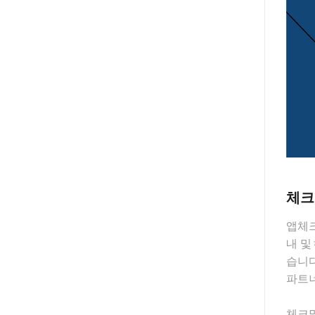
체크
앱체크
내 및
습니다
파트너
체크멀