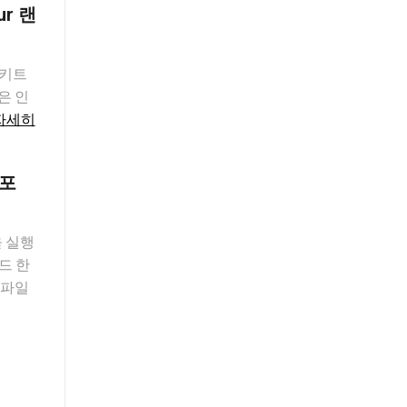
r 랜
 키트
않은 인
자세히
유포
을 실행
드 한
 파일