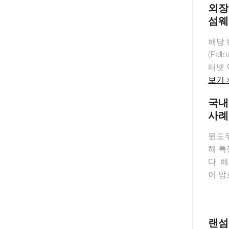
외장
섬웨
해당 
(Fal
터넷 
보기 
국내
사례
윈도우
해 특
다. 
이 암
랜섬