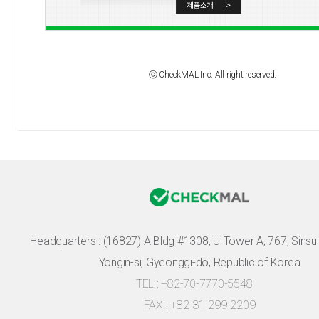
ⓒ CheckMAL Inc. All right reserved.
Headquarters :
(16827) A Bldg #1308, U-Tower A, 767, Sinsu-r
Yongin-si, Gyeonggi-do, Republic of Korea
TEL : +82-70-7770-5548
FAX : +82-31-299-2209